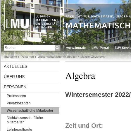
www.lmu.de
LMU-Portal
ZUV-Servic
Startseite
Personen
Wissenschaftliche Mitarbeiter
Maksim Zhykhovich
AKTUELLES
Algebra
ÜBER UNS
PERSONEN
Wintersemester 2022
Professoren
Privatdozenten
Wissenschaftliche Mitarbeiter
Nichtwissenschaftliche
Mitarbeiter
Zeit und Ort:
Lehrbeauftragte