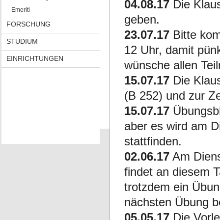
04.08.17
Die Klaus
Emeriti
geben.
FORSCHUNG
23.07.17
Bitte ko
STUDIUM
12 Uhr, damit pün
EINRICHTUNGEN
wünsche allen Teil
15.07.17
Die Klaus
(B 252) und zur Ze
15.07.17
Übungsbla
aber es wird am D
stattfinden.
02.06.17
Am Dienst
findet an diesem T
trotzdem ein Übung
nächsten Übung b
05.05.17
Die Vorle