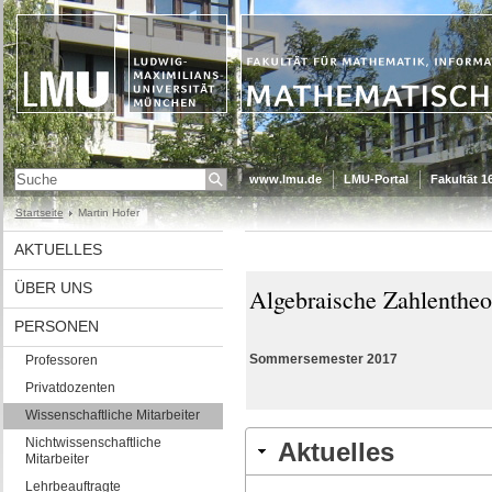
www.lmu.de
LMU-Portal
Fakultät 1
Startseite
Martin Hofer
AKTUELLES
ÜBER UNS
Algebraische Zahlentheor
PERSONEN
Sommersemester 2017
Professoren
Privatdozenten
Wissenschaftliche Mitarbeiter
Nichtwissenschaftliche
Aktuelles
Mitarbeiter
Lehrbeauftragte