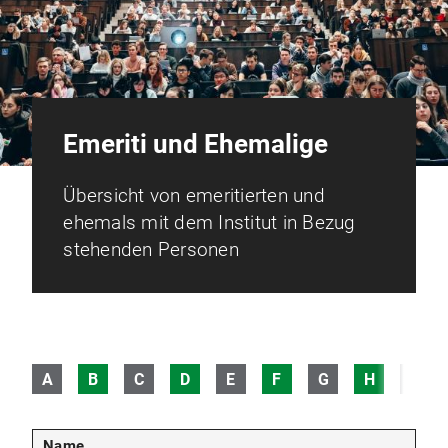
Emeriti und Ehemalige
Übersicht von emeritierten und
ehemals mit dem Institut in Bezug
stehenden Personen
A
B
C
D
E
F
G
H
I