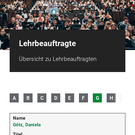
Lehrbeauftragte
Übersicht zu Lehrbeauftragten
A
B
C
D
E
F
G
H
I
Götz, Daniela