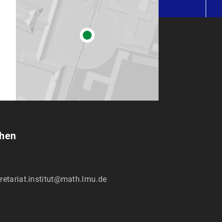
chen
retariat.institut@math.lmu.de