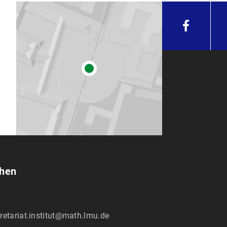
chen
retariat.institut@math.lmu.de