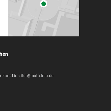
chen
retariat.institut@math.lmu.de