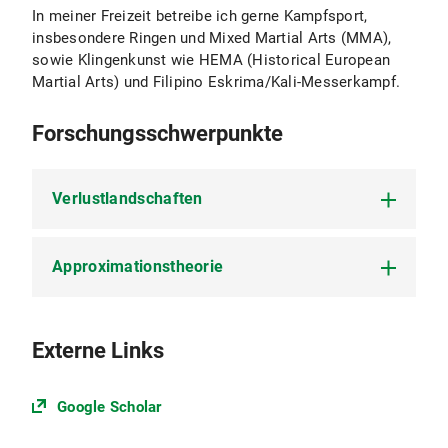
In meiner Freizeit betreibe ich gerne Kampfsport,
insbesondere Ringen und Mixed Martial Arts (MMA),
sowie Klingenkunst wie HEMA (Historical European
Martial Arts) und Filipino Eskrima/Kali-Messerkampf.
Forschungsschwerpunkte
Verlustlandschaften
Approximationstheorie
Für tiefe PolyReLU Netzwerke.
Für tiefe PolyReLU Netzwerke.
Externe Links
Google Scholar