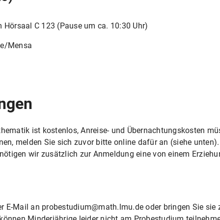
 Hörsaal C 123 (Pause um ca. 10:30 Uhr)
se/Mensa
ngen
matik ist kostenlos, Anreise- und Übernachtungskosten müss
, melden Sie sich zuvor bitte online dafür an (siehe unten). 
ötigen wir zusätzlich zur Anmeldung eine von einem Erziehu
g per E-Mail an probestudium@math.lmu.de oder bringen Sie si
 können Minderjährige leider nicht am Probestudium teilnehm