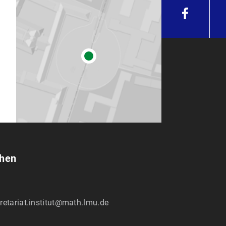
chen
retariat.institut@math.lmu.de